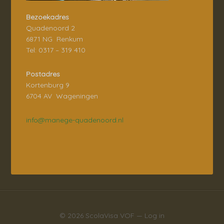
Bezoekadres
Quadenoord 2
6871 NG Renkum
Tel: 0317 – 319 410
Postadres
Kortenburg 9
6704 AV Wageningen
info@manege-quadenoord.nl
© 2026
ScolaVisa VOF
—
Log in