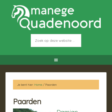
Je bent hier:
Home
/
Paarden
Paarden